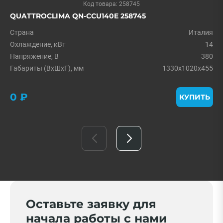
Код товара: 258745
QUATTROCLIMA QN-СCU140E 258745
Страна
Италия
Охлаждение, кВт
14
Напряжение, В
380
Габариты (ВхШхГ), мм
1330x1020x455
0 ₽
КУПИТЬ
Оставьте заявку для
начала работы с нами