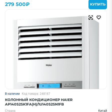
279 500₽
КУПИТЬ
Смотреть все фильтры
В наличии
Код товара: 248187
КОЛОННЫЙ КОНДИЦИОНЕР HAIER
AP140S2SK1FA(H)/1U140S2SN1FB
Страна
Китай