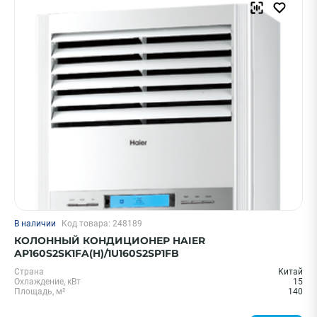
Hisense
Ballu
Royal Clima
Midea
Aero IXIA
Показать еще
Страна
Китай
Италия
Швейцария
В наличии
Код товара: 248189
КОЛОННЫЙ КОНДИЦИОНЕР HAIER
ПРИМЕНИТЬ
AP160S2SK1FA(H)/1U160S2SP1FB
Страна
Китай
Охлаждение, кВт
15
Площадь, м²
140
Очистить