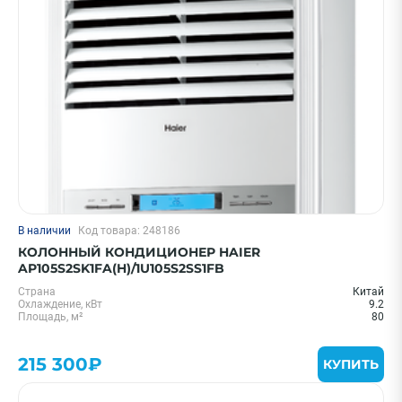
Цена 0 - 2000000 ₽
—
Охлаждение, кВт
В наличии
Код товара: 248186
70 м² - 7 кВт
КОЛОННЫЙ КОНДИЦИОНЕР HAIER
110 м² - 11 кВт
AP105S2SK1FA(H)/1U105S2SS1FB
1,5 кВт - 05 BTU
Страна
Китай
Охлаждение, кВт
9.2
5.5 кВт - 18 BTU
Площадь, м²
80
7.0 кВт - 24 BTU
215 300₽
Показать еще
КУПИТЬ
Бренд