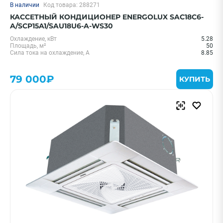
В наличии
Код товара: 288271
КАССЕТНЫЙ КОНДИЦИОНЕР ENERGOLUX SAC18C6-
A/SCP15A1/SAU18U6-A-WS30
Охлаждение, кВт
5.28
Площадь, м²
50
Сила тока на охлаждение, А
8.85
79 000₽
КУПИТЬ