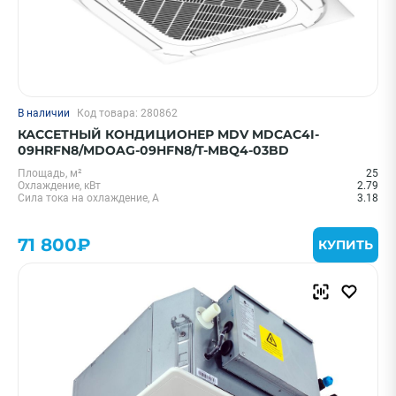
В наличии
Код товара: 280862
КАССЕТНЫЙ КОНДИЦИОНЕР MDV MDCAC4I-
09HRFN8/MDOAG-09HFN8/T-MBQ4-03BD
Площадь, м²
25
Охлаждение, кВт
2.79
Сила тока на охлаждение, А
3.18
71 800₽
КУПИТЬ