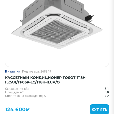
В наличии
Код товара: 268849
КАССЕТНЫЙ КОНДИЦИОНЕР TOSOT T18H-
ILCA/I/TF05P-LC/T18H-ILUA/O
Охлаждение, кВт
5.1
Площадь, м²
50
Сила тока на охлаждение, А
7.2
124 600₽
КУПИТЬ