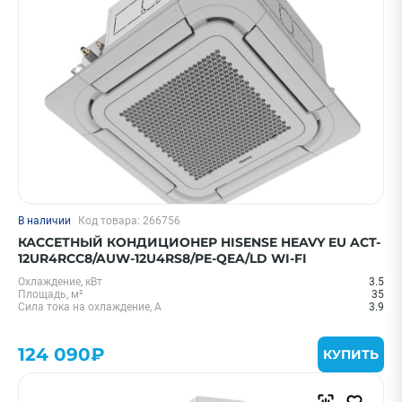
В наличии
Код товара: 266756
КАССЕТНЫЙ КОНДИЦИОНЕР HISENSE HEAVY EU ACT-
12UR4RCC8/AUW-12U4RS8/PE-QEA/LD WI-FI
Охлаждение, кВт
3.5
Площадь, м²
35
Сила тока на охлаждение, А
3.9
124 090₽
КУПИТЬ