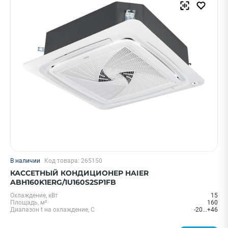
Hisense
Ballu
Royal Clima
Daichi
Shuft
Показать еще
Страна
Китай
Япония
Италия
В наличии
Код товара: 265150
Россия
КАССЕТНЫЙ КОНДИЦИОНЕР HAIER
ABH160K1ERG/1U160S2SP1FB
Корея
Охлаждение, кВт
15
Показать еще
Площадь, м²
160
Диапазон t на охлаждение, С
-20...+46
ПРИМЕНИТЬ