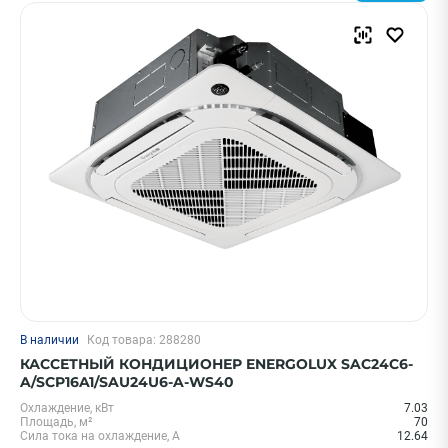
В наличии
Код товара: 288280
КАССЕТНЫЙ КОНДИЦИОНЕР ENERGOLUX SAC24C6-
A/SCP16A1/SAU24U6-A-WS40
Охлаждение, кВт
7.03
Площадь, м²
70
Сила тока на охлаждение, А
12.64