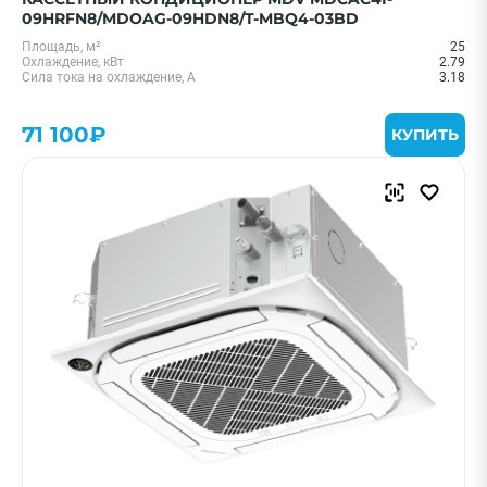
09HRFN8/MDOAG-09HDN8/T-MBQ4-03BD
Площадь, м²
25
Охлаждение, кВт
2.79
Сила тока на охлаждение, А
3.18
71 100₽
КУПИТЬ