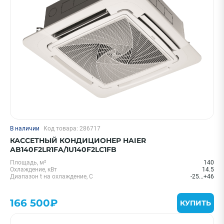
Цена 0 - 2000000 ₽
—
Охлаждение, кВт
В наличии
Код товара: 286717
20 м² - 2 кВт
КАССЕТНЫЙ КОНДИЦИОНЕР HAIER
25 м² - 2.6 кВт
AB140F2LR1FA/1U140F2LC1FB
35 м² - 3.5 кВт
Площадь, м²
140
Охлаждение, кВт
14.5
55 м² - 5.5 кВт
Диапазон t на охлаждение, С
-25...+46
70 м² - 7 кВт
166 500₽
Показать еще
КУПИТЬ
Бренд