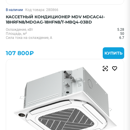
В наличии
Код товара: 280866
КАССЕТНЫЙ КОНДИЦИОНЕР MDV MDCAC4I-
18HRFN8/MDOAG-18HFN8/T-MBQ4-03BD
Охлаждение, кВт
5.28
Площадь, м²
50
Сила тока на охлаждение, А
6.7
107 800₽
КУПИТЬ