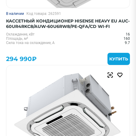
В наличии
Код товара: 262591
КАССЕТНЫЙ КОНДИЦИОНЕР HISENSE HEAVY EU AUC-
60UR4RKC8/AUW-60U6RW8/PE-QFA/CD WI-FI
Охлаждение, кВт
16
Площадь, м²
160
Сила тока на охлаждение, А
9.7
294 990₽
КУПИТЬ