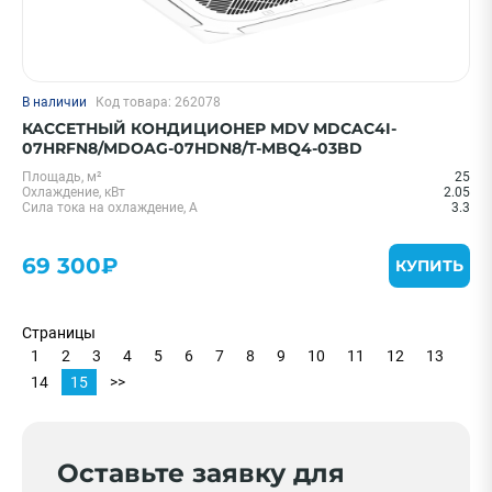
В наличии
Код товара: 262078
КАССЕТНЫЙ КОНДИЦИОНЕР MDV MDCAC4I-
07HRFN8/MDOAG-07HDN8/T-MBQ4-03BD
Площадь, м²
25
Охлаждение, кВт
2.05
Сила тока на охлаждение, А
3.3
69 300₽
КУПИТЬ
Страницы
1
2
3
4
5
6
7
8
9
10
11
12
13
14
15
>>
Оставьте заявку для