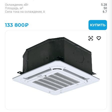
Охлаждение, кВт
5.28
Площадь, м²
50
Сила тока на охлаждение, А
6.7
133 800₽
КУПИТЬ