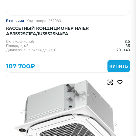
В наличии
Код товара: 262083
КАССЕТНЫЙ КОНДИЦИОНЕР HAIER
AB35S2SC1FA/1U35S2SM4FA
Охлаждение, кВт
3.5
Площадь, м²
35
Диапазон t на охлаждение, С
-20...+43
107 700₽
КУПИТЬ