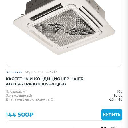
В наличии
Код товара: 286716
КАССЕТНЫЙ КОНДИЦИОНЕР HAIER
AB105F2LR1FA/1U105F2LQ1FB
Площадь, м²
105
Охлаждение, кВт
10.55
Диапазон t на охлаждение, С
-25...+46
144 500₽
КУПИТЬ