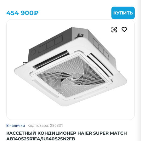
454 900₽
КУПИТЬ
В наличии
Код товара: 286331
КАССЕТНЫЙ КОНДИЦИОНЕР HAIER SUPER MATCH
AB140S2SR1FA/1U140S2SN2FB