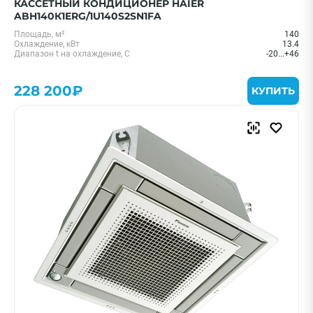
КАССЕТНЫЙ КОНДИЦИОНЕР HAIER
ABH140К1ERG/1U140S2SN1FA
Площадь, м²
140
Охлаждение, кВт
13.4
Диапазон t на охлаждение, С
-20...+46
228 200₽
КУПИТЬ