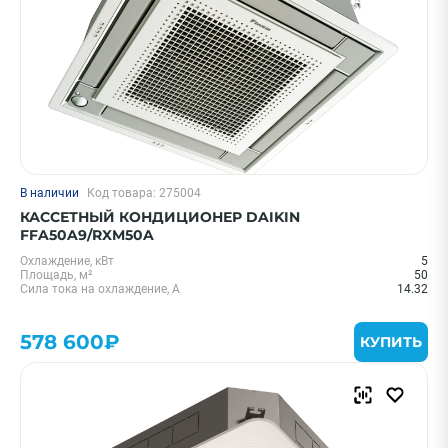
В наличии
Код товара: 275004
КАССЕТНЫЙ КОНДИЦИОНЕР DAIKIN
FFA50A9/RXM50A
Охлаждение, кВт
5
Площадь, м²
50
Сила тока на охлаждение, А
14.32
578 600₽
КУПИТЬ