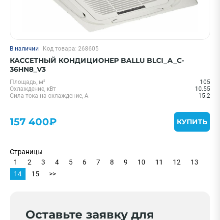
В наличии
Код товара: 268605
КАССЕТНЫЙ КОНДИЦИОНЕР BALLU BLCI_A_C-
36HN8_V3
Площадь, м²
105
Охлаждение, кВт
10.55
Сила тока на охлаждение, А
15.2
157 400₽
КУПИТЬ
Страницы
1
2
3
4
5
6
7
8
9
10
11
12
13
14
15
>>
Оставьте заявку для