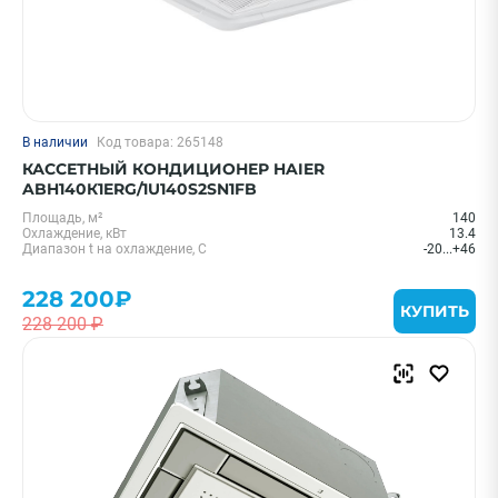
В наличии
Код товара: 265148
КАССЕТНЫЙ КОНДИЦИОНЕР HAIER
ABH140К1ERG/1U140S2SN1FB
Площадь, м²
140
Охлаждение, кВт
13.4
Диапазон t на охлаждение, С
-20...+46
228 200₽
КУПИТЬ
228 200 ₽