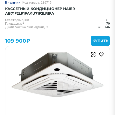
В наличии
Код товара: 286715
КАССЕТНЫЙ КОНДИЦИОНЕР HAIER
AB71F2LR1FA/1U71F2LR1FA
Охлаждение, кВт
7.1
Площадь, м²
70
Диапазон t на охлаждение, С
-25...+46
109 900₽
КУПИТЬ