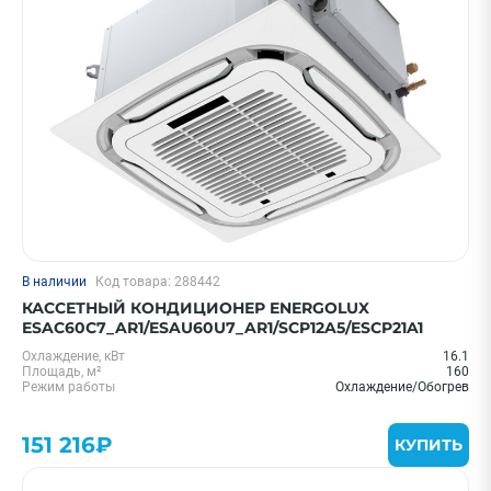
Цена 0 - 2000000 ₽
—
Охлаждение, кВт
В наличии
Код товара: 288442
20 м² - 2 кВт
КАССЕТНЫЙ КОНДИЦИОНЕР ENERGOLUX
25 м² - 2.6 кВт
ESAC60C7_AR1/ESAU60U7_AR1/SCP12A5/ESCP21A1
35 м² - 3.5 кВт
Охлаждение, кВт
16.1
Площадь, м²
160
55 м² - 5.5 кВт
Режим работы
Охлаждение/Обогрев
70 м² - 7 кВт
151 216₽
Показать еще
КУПИТЬ
Бренд