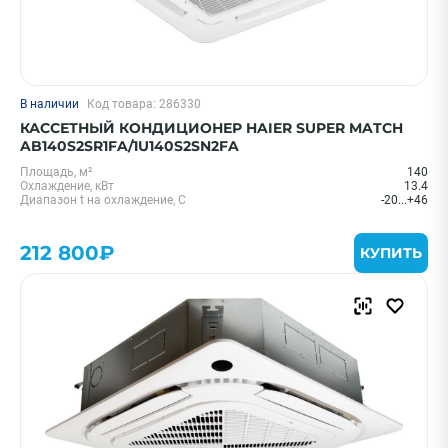
В наличии
Код товара: 286330
КАССЕТНЫЙ КОНДИЦИОНЕР HAIER SUPER MATCH
AB140S2SR1FA/1U140S2SN2FA
Площадь, м²
140
Охлаждение, кВт
13.4
Диапазон t на охлаждение, С
-20...+46
212 800₽
КУПИТЬ