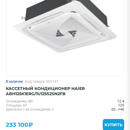
В наличии
Код товара: 265147
КАССЕТНЫЙ КОНДИЦИОНЕР HAIER
ABH125К1ERG/1U125S2SN2FB
Охлаждение, кВт
12.4
Площадь, м²
125
Диапазон t на охлаждение, С
-20...+46
233 100₽
КУПИТЬ