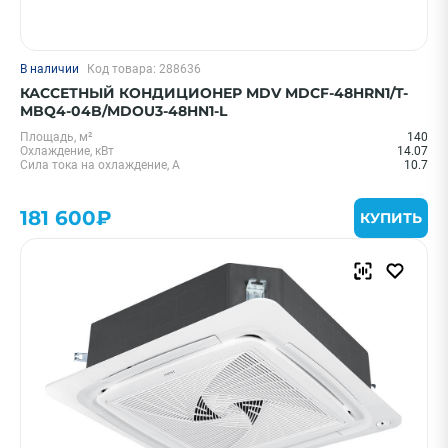
В наличии
Код товара: 288636
КАССЕТНЫЙ КОНДИЦИОНЕР MDV MDCF-48HRN1/T-
MBQ4-04B/MDOU3-48HN1-L
Площадь, м²
140
Охлаждение, кВт
14.07
Сила тока на охлаждение, А
10.7
181 600₽
КУПИТЬ