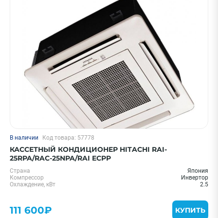
Цена 0 - 2000000 ₽
—
Охлаждение, кВт
В наличии
Код товара: 57778
20 м² - 2 кВт
КАССЕТНЫЙ КОНДИЦИОНЕР HITACHI RAI-
25 м² - 2.6 кВт
25RPA/RAC-25NPA/RAI ECPP
35 м² - 3.5 кВт
Страна
Япония
Компрессор
Инвертор
55 м² - 5.5 кВт
Охлаждение, кВт
2.5
70 м² - 7 кВт
111 600₽
Показать еще
КУПИТЬ