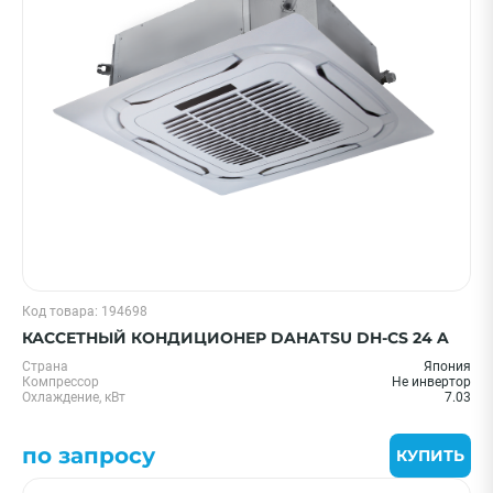
Цена 0 - 2000000 ₽
—
Охлаждение, кВт
Код товара: 194698
20 м² - 2 кВт
КАССЕТНЫЙ КОНДИЦИОНЕР DAHATSU DH-CS 24 A
25 м² - 2.6 кВт
Страна
Япония
35 м² - 3.5 кВт
Компрессор
Не инвертор
Охлаждение, кВт
7.03
55 м² - 5.5 кВт
70 м² - 7 кВт
по запросу
КУПИТЬ
Показать еще