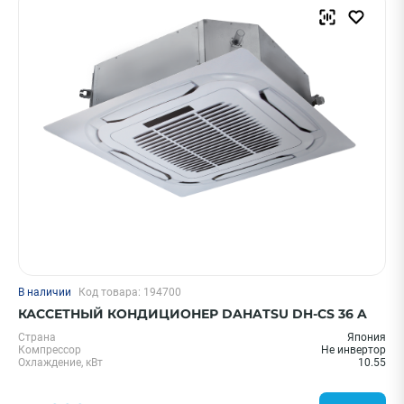
Бренд
Hisense
Ballu
Royal Clima
Daichi
Shuft
Показать еще
Страна
Китай
Япония
В наличии
Код товара: 194700
Италия
КАССЕТНЫЙ КОНДИЦИОНЕР DAHATSU DH-CS 36 A
Россия
Страна
Япония
Компрессор
Не инвертор
Корея
Охлаждение, кВт
10.55
Показать еще