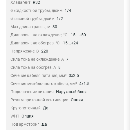
Хладагент
R32
ø жидкостной трубы, дюйм
1/4
ø газовой трубы, дюйм
1/2
Max длина трассы, м
30
Диапазон t на охлаждение, °С
-15...+50
Диапазон t на обогрев, °С
-15...+24
Напряжение, В
220
Сила тока на охлаждение, А
7
Сила тока на обогрев, А
8
Сечение кабеля питания, мм²
3x2.5
Сечения межблочного кабеля, мм²
4x1.5
Подключение питания
Наружный блок
Режим приточной вентиляции
Опция
Кругопоточный
Да
Wi-Fi
Опция
Под армстронг
Да