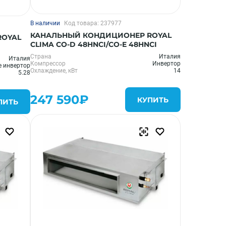
В наличии
Код товара: 237977
КАНАЛЬНЫЙ КОНДИЦИОНЕР ROYAL
ROYAL
CLIMA CO-D 48HNCI/CO-E 48HNCI
Страна
Италия
Италия
Компрессор
Инвертор
е инвертор
Охлаждение, кВт
14
5.28
247 590₽
КУПИТЬ
ПИТЬ