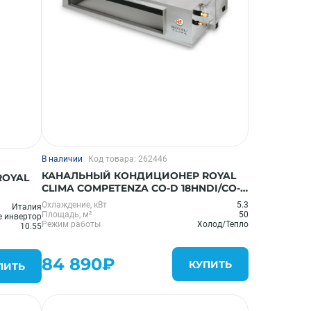
В наличии
Код товара: 262446
КАНАЛЬНЫЙ КОНДИЦИОНЕР ROYAL
ROYAL
CLIMA COMPETENZA CO-D 18HNDI/CO-
E 18HNDI
Охлаждение, кВт
5.3
Италия
Площадь, м²
50
е инвертор
Режим работы
Холод/Тепло
10.55
84 890₽
КУПИТЬ
ПИТЬ