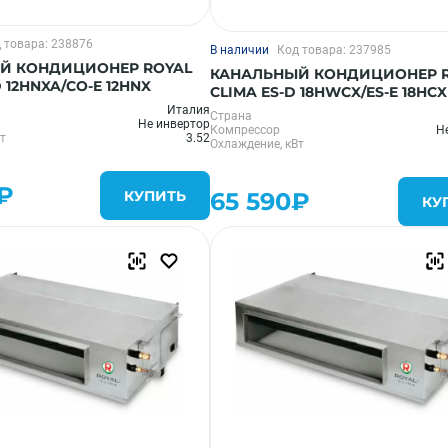
 товара: 238876
В наличии
Код товара: 237985
Й КОНДИЦИОНЕР ROYAL
КАНАЛЬНЫЙ КОНДИЦИОНЕР 
 12HNXA/CO-E 12HNX
CLIMA ES-D 18HWCX/ES-E 18HCX
Италия
Страна
Не инвертор
Компрессор
Н
т
3.52
Охлаждение, кВт
₽
КУПИТЬ
65 590₽
КУ