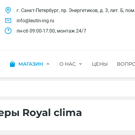
г. Санкт-Петербург, пр. Энергетиков, д. 3, лит. Б, пом
info@leutin-ing.ru
пн-сб 09:00-17:00, монтаж 24/7
МАГАЗИН
О НАС
ЦЕНЫ
ВОПРО
ляции
Мобильные кондиционеры
Выполненные проекты
яции
Настенные кондиционеры
Отзывы о нас
ионных систем
Мульти сплит-системы
Лицензии и СРО
х систем
Оконные кондиционеры
Сотрудники компании
Кассетные кондиционеры
Наши бренды
ры Royal clima
Канальные кондиционеры
Полезное видео
Напольно-потолочные кондиционеры
Вакансии
Колонные кондиционеры
Кондиционеры без наружного блока