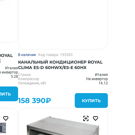
ROYAL
В наличии
Код товара: 195303
X
КАНАЛЬНЫЙ КОНДИЦИОНЕР ROYAL
CLIMA ES-D 60HWX/ES-E 60HX
Италия
е инвертор
Страна
Италия
5.28
Компрессор
Не инвертор
Охлаждение, кВт
16.12
ПИТЬ
158 390₽
КУПИТЬ