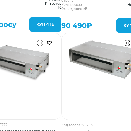
Страна
Инвертор
Компрессор
Н
т
16
Охлаждение, кВт
росу
90 490₽
КУПИТЬ
КУ
12779
Код товара: 237950