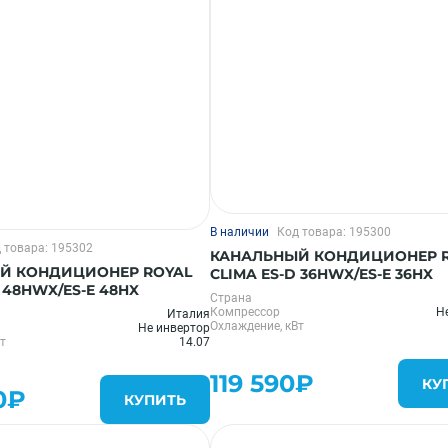
В наличии
Код товара: 195300
 товара: 195302
КАНАЛЬНЫЙ КОНДИЦИОНЕР 
Й КОНДИЦИОНЕР ROYAL
CLIMA ES-D 36HWX/ES-E 36HX
 48HWX/ES-E 48HX
Страна
Компрессор
Н
Италия
Охлаждение, кВт
Не инвертор
т
14.07
119 590₽
КУ
0₽
КУПИТЬ