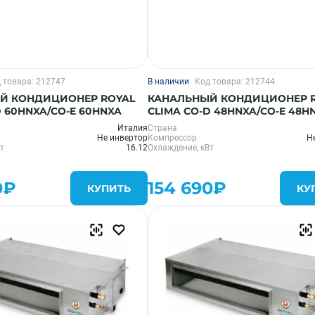
 товара: 212747
В наличии
Код товара: 212744
Й КОНДИЦИОНЕР ROYAL
КАНАЛЬНЫЙ КОНДИЦИОНЕР 
D 60HNXA/CO-E 60HNXA
CLIMA CO-D 48HNXA/CO-E 48H
Италия
Страна
Не инвертор
Компрессор
Н
т
16.12
Охлаждение, кВт
0₽
154 690₽
КУПИТЬ
КУ