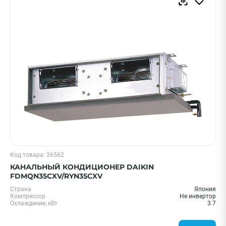
Код товара: 36562
КАНАЛЬНЫЙ КОНДИЦИОНЕР DAIKIN
FDMQN35CXV/RYN35CXV
Страна
Япония
Компрессор
Не инвертор
Охлаждение, кВт
3.7