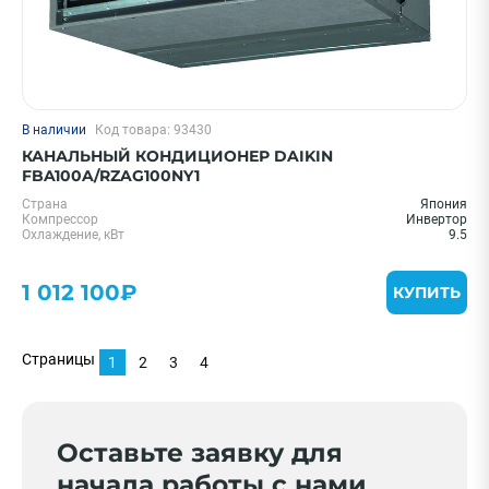
В наличии
Код товара: 93430
КАНАЛЬНЫЙ КОНДИЦИОНЕР DAIKIN
FBA100A/RZAG100NY1
Страна
Япония
Компрессор
Инвертор
Охлаждение, кВт
9.5
1 012 100₽
КУПИТЬ
Страницы
1
2
3
4
Оставьте заявку для
начала работы с нами