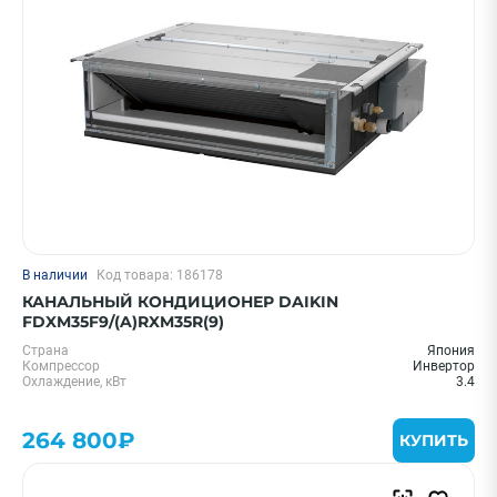
В наличии
Код товара: 186178
КАНАЛЬНЫЙ КОНДИЦИОНЕР DAIKIN
FDXM35F9/(A)RXM35R(9)
Страна
Япония
Компрессор
Инвертор
Охлаждение, кВт
3.4
264 800₽
КУПИТЬ