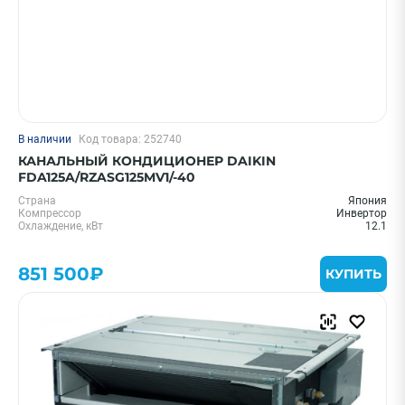
В наличии
Код товара: 252740
КАНАЛЬНЫЙ КОНДИЦИОНЕР DAIKIN
FDA125A/RZASG125MV1/-40
Страна
Япония
Компрессор
Инвертор
Охлаждение, кВт
12.1
851 500₽
КУПИТЬ