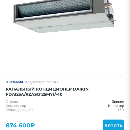
Цена 0 - 2000000 ₽
—
Охлаждение, кВт
В наличии
Код товара: 252741
25 м² - 2.6 кВт
КАНАЛЬНЫЙ КОНДИЦИОНЕР DAIKIN
35 м² - 3.5 кВт
FDA125A/RZASG125MY1/-40
55 м² - 5.5 кВт
Страна
Япония
Компрессор
Инвертор
70 м² - 7 кВт
Охлаждение, кВт
12.1
90 м² - 9 кВт
874 600₽
Показать еще
КУПИТЬ