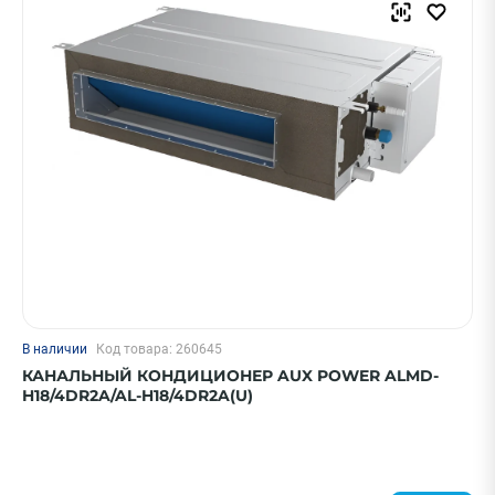
Hisense
Ballu
Royal Clima
Daichi
Shuft
Показать еще
Страна
Китай
Япония
Италия
В наличии
Код товара: 260645
Россия
КАНАЛЬНЫЙ КОНДИЦИОНЕР AUX POWER ALMD-
H18/4DR2A/AL-H18/4DR2A(U)
Корея
Показать еще
ПРИМЕНИТЬ