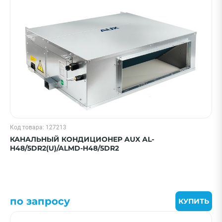
Цена 0 - 2000000 ₽
—
Охлаждение, кВт
Код товара: 127213
25 м² - 2.6 кВт
КАНАЛЬНЫЙ КОНДИЦИОНЕР AUX AL-
35 м² - 3.5 кВт
H48/5DR2(U)/ALMD-H48/5DR2
55 м² - 5.5 кВт
70 м² - 7 кВт
90 м² - 9 кВт
по запросу
Показать еще
КУПИТЬ
Бренд