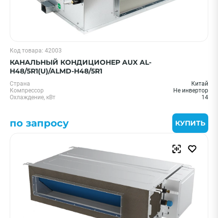
Код товара: 42003
КАНАЛЬНЫЙ КОНДИЦИОНЕР AUX AL-
H48/5R1(U)/ALMD-H48/5R1
Страна
Китай
Компрессор
Не инвертор
Охлаждение, кВт
14
по запросу
КУПИТЬ