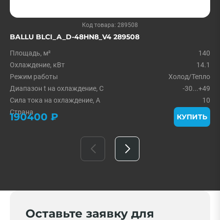
Код товара: 289508
BALLU BLCI_A_D-48HN8_V4 289508
Площадь, м²
140
Охлаждение, кВт
14.1
Режим работы
Холод/Тепло
Диапазон t на охлаждение, С
-30...+49
Сила тока на охлаждение, А
10
Страна
Китай
190400 ₽
КУПИТЬ
Оставьте заявку для