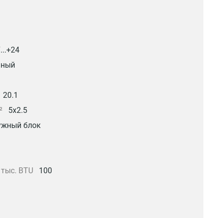
7...+24
ьный
20.1
²
5x2.5
ужный блок
тыс. BTU
100