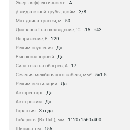
Энергоэффективность
A
ø жидкостной трубы, дюйм
3/8
Max длина трассы, м
50
Диапазон t на охлаждение, °С
-15...+43
Напряжение, В
220
Режим осушения
Да
Высоконапорный
Да
Сила тока на обогрев, А
17
Сечения межблочного кабеля, мм²
5x1.5
Режим вентиляции
Да
Авторестарт
Да
Авто режим
Да
Гарантия
3 года
Габариты (ВхШхГ), мм
1120x1560x400
Ширина, см
156