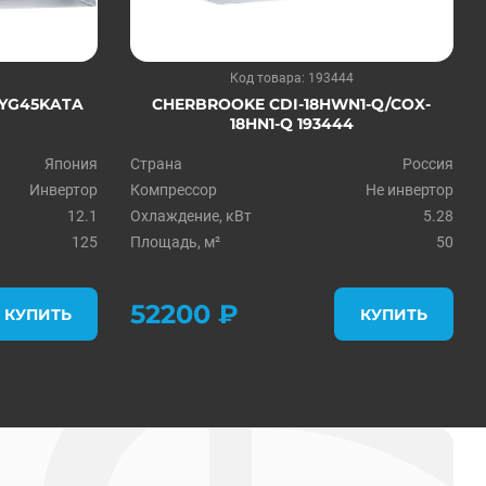
Код товара: 193444
OYG45KATA
CHERBROOKE CDI-18HWN1-Q/COX-
18HN1-Q 193444
Япония
Страна
Россия
Инвертор
Компрессор
Не инвертор
12.1
Охлаждение, кВт
5.28
125
Площадь, м²
50
52200 ₽
КУПИТЬ
КУПИТЬ