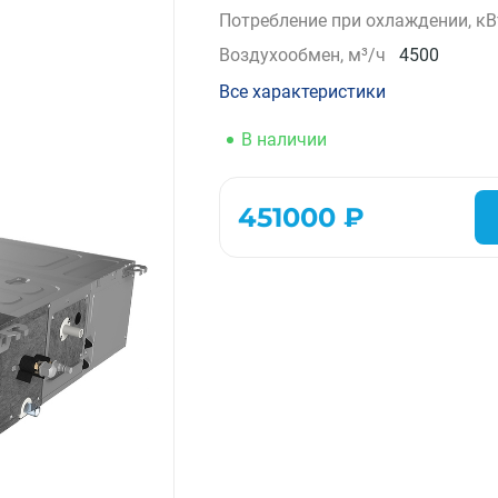
Потребление при охлаждении, кВ
Компрессорно-конденсаторные блоки
Воздухообмен, м³/ч
4500
Крышные кондиционеры
VRF системы
Все характеристики
Фанкойлы
Прецизионные кондиционеры
В наличии
Чиллеры
Расходные материалы монтажа
451000 ₽
Инструменты монтажа
Аксессуары для кондиционеров