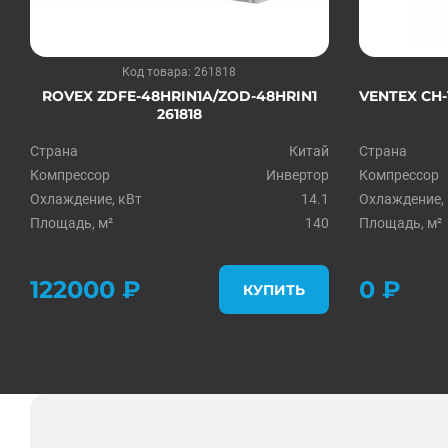
Код товара: 261818
ROVEX ZDFE-48HRIN1A/ZOD-48HRIN1
VENTEX СH-
261818
Страна
Китай
Страна
Компрессор
Инвертор
Компрессор
Охлаждение, кВт
14.1
Охлаждение,
Площадь, м²
140
Площадь, м²
122000 ₽
0 ₽
КУПИТЬ