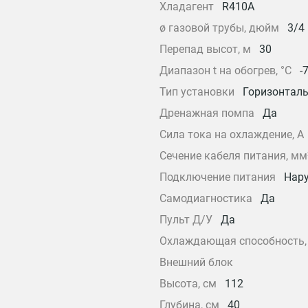
Хладагент
R410A
ø газовой трубы, дюйм
3/4
Перепад высот, м
30
Диапазон t на обогрев, °С
-
Тип установки
Горизонтал
Дренажная помпа
Да
Сила тока на охлаждение, А
Сечение кабеля питания, мм
Подключение питания
Нар
Самодиагностика
Да
Пульт Д/У
Да
Охлаждающая способность, 
Внешний блок
Высота, см
112
Глубина, см
40