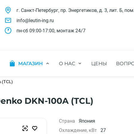
г. Санкт-Петербург, пр. Энергетиков, д. 3, лит. Б, пом
info@leutin-ing.ru
пн-сб 09:00-17:00, монтаж 24/7
МАГАЗИН
О НАС
ЦЕНЫ
ВОПРО
ляции
Мобильные кондиционеры
Выполненные проекты
яции
Настенные кондиционеры
 (TCL)
Отзывы о нас
ионных систем
Мульти сплит-системы
Лицензии и СРО
х систем
Оконные кондиционеры
Сотрудники компании
nko DKN-100A (TCL)
Кассетные кондиционеры
Наши бренды
Канальные кондиционеры
Полезное видео
Напольно-потолочные кондиционеры
Вакансии
Страна
Япония
Колонные кондиционеры
Охлаждение, кВт
27
Кондиционеры без наружного блока