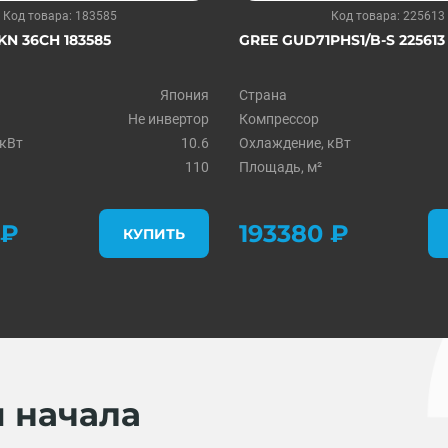
Код товара: 183585
Код товара: 225613
N 36CH 183585
GREE GUD71PHS1/B-S 225613
Япония
Страна
Не инвертор
Компрессор
 кВт
10.6
Охлаждение, кВт
110
Площадь, м²
 ₽
193380 ₽
КУПИТЬ
я начала