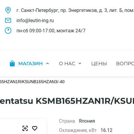
г. Санкт-Петербург, пр. Энергетиков, д. 3, лит. Б, пом
info@leutin-ing.ru
пн-сб 09:00-17:00, монтаж 24/7
МАГАЗИН
О НАС
ЦЕНЫ
ВОПРО
ляции
Мобильные кондиционеры
Выполненные проекты
яции
Настенные кондиционеры
165HZAN1R/KSUNB165HZAN3/-40
Отзывы о нас
ионных систем
Мульти сплит-системы
Лицензии и СРО
х систем
Оконные кондиционеры
Сотрудники компании
entatsu KSMB165HZAN1R/KSU
Кассетные кондиционеры
Наши бренды
Канальные кондиционеры
Полезное видео
Напольно-потолочные кондиционеры
Вакансии
Страна
Япония
Колонные кондиционеры
Охлаждение, кВт
16.12
Кондиционеры без наружного блока