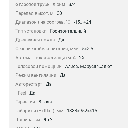
ø газовой трубы, дюйм
3/4
Перепад высот, м
30
Диапазон t на обогрев, °С
-15...+24
Тип установки
Горизонтальный
Дренажная помпа
Да
Сечение кабеля питания, мм²
5x2.5
Автомат токовой защиты, A
25
Голосовой помощник
Алиса/Маруся/Салют
Режим вентиляции
Да
Авторестарт
Да
I Feel
Да
Гарантия
3 года
Габариты (ВхШхГ), мм
1333x952x415
Ширина, см
95.2