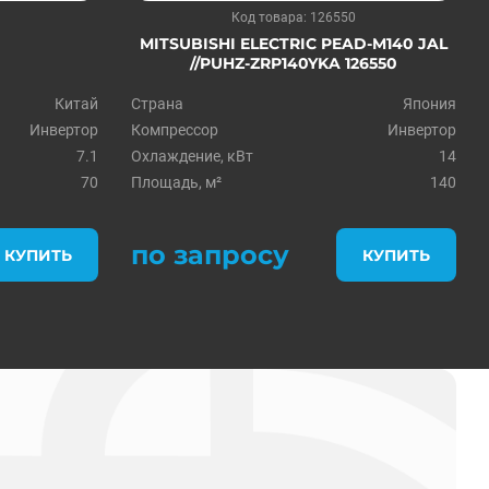
Код товара: 126550
MITSUBISHI ELECTRIC PEAD-M140 JAL
//PUHZ-ZRP140YKA 126550
Китай
Страна
Япония
Инвертор
Компрессор
Инвертор
7.1
Охлаждение, кВт
14
70
Площадь, м²
140
по запросу
КУПИТЬ
КУПИТЬ