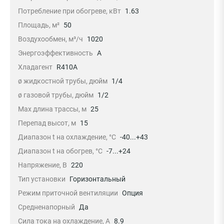
Потребление при обогреве, кВт
1.63
Площадь, м²
50
Воздухообмен, м³/ч
1020
Энергоэффективность
A
Хладагент
R410A
ø жидкостной трубы, дюйм
1/4
ø газовой трубы, дюйм
1/2
Max длина трассы, м
25
Перепад высот, м
15
Диапазон t на охлаждение, °С
-40...+43
Диапазон t на обогрев, °С
-7...+24
Напряжение, В
220
Тип установки
Горизонтальный
Режим приточной вентиляции
Опция
Средненапорный
Да
Сила тока на охлаждение, А
8.9