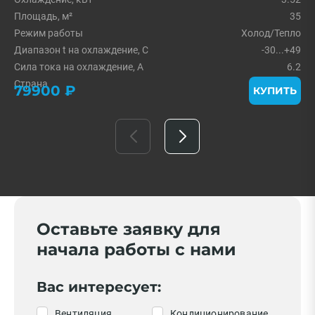
Площадь, м²
35
Режим работы
Холод/Тепло
Диапазон t на охлаждение, С
-30...+49
Сила тока на охлаждение, А
6.2
Страна
Италия
79900 ₽
КУПИТЬ
Оставьте заявку для
начала работы с нами
Вас интересует:
Вентиляция
Кондиционирование