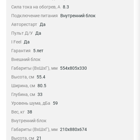
Сила тока на обогрев, А
8.3
Подключение питания
Внутренний блок
Авторестарт
Да
Пульт Д/У
Да
I Feel
Да
Гарантия
5 лет
Внешний блок
Габариты (ВхШхГ), мм
554x805x330
Высота, см
55.4
Ширина, см
80.5
Глубина, см
33
Уровень шума, дБа
59
Вес, кг
38
Внутренний блок
Габариты (ВхШхГ), мм
210x880x674
Высота, см
21