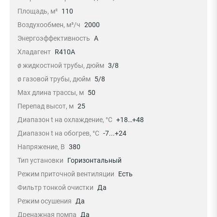
Площадь, м²
110
Воздухообмен, м³/ч
2000
Энергоэффективность
A
Хладагент
R410A
ø жидкостной трубы, дюйм
3/8
ø газовой трубы, дюйм
5/8
Max длина трассы, м
50
Перепад высот, м
25
Диапазон t на охлаждение, °С
+18…+48
Диапазон t на обогрев, °С
-7...+24
Напряжение, В
380
Тип установки
Горизонтальный
Режим приточной вентиляции
Есть
Фильтр тонкой очистки
Да
Режим осушения
Да
Дренажная помпа
Да