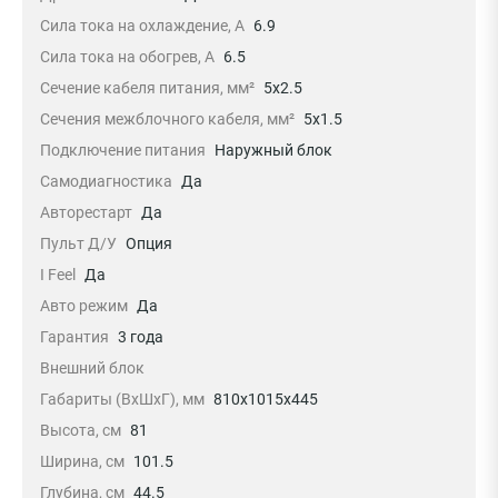
Сила тока на охлаждение, А
6.9
Сила тока на обогрев, А
6.5
Сечение кабеля питания, мм²
5x2.5
Сечения межблочного кабеля, мм²
5x1.5
Подключение питания
Наружный блок
Самодиагностика
Да
Авторестарт
Да
Пульт Д/У
Опция
I Feel
Да
Авто режим
Да
Гарантия
3 года
Внешний блок
Габариты (ВхШхГ), мм
810х1015х445
Высота, см
81
Ширина, см
101.5
Глубина, см
44.5