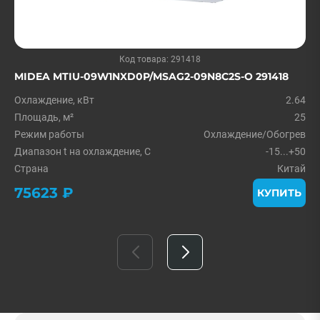
Код товара: 291418
MIDEA MTIU-09W1NXD0P/MSAG2-09N8C2S-O 291418
Охлаждение, кВт
2.64
Площадь, м²
25
Режим работы
Охлаждение/Обогрев
Диапазон t на охлаждение, С
-15...+50
Страна
Китай
75623 ₽
КУПИТЬ