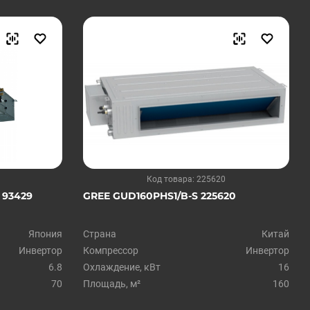
Код товара: 225620
 93429
GREE GUD160PHS1/B-S 225620
Япония
Страна
Китай
Инвертор
Компрессор
Инвертор
6.8
Охлаждение, кВт
16
70
Площадь, м²
160