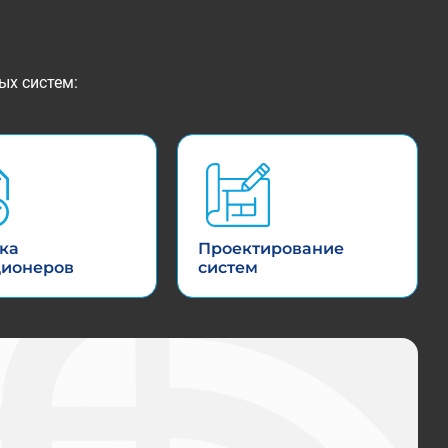
ых систем:
ка
Проектирование
ционеров
систем