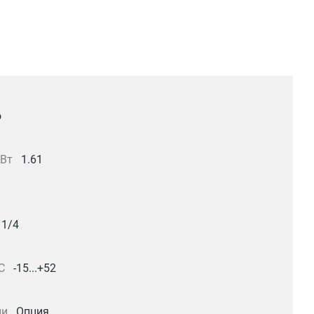
о
кВт
1.61
1/4
С
-15...+52
ии
Опция