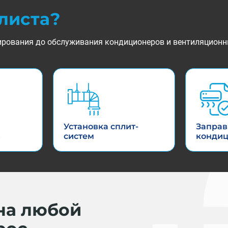
листа?
ктирования до обслуживания кондиционеров и вентиляционн
Установка сплит-
Заправ
в
систем
конди
на любой