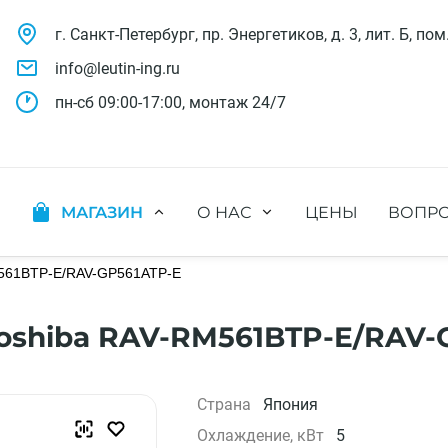
г. Санкт-Петербург, пр. Энергетиков, д. 3, лит. Б, пом
info@leutin-ing.ru
пн-сб 09:00-17:00, монтаж 24/7
МАГАЗИН
О НАС
ЦЕНЫ
ВОПРО
ляции
Мобильные кондиционеры
Выполненные проекты
яции
Настенные кондиционеры
M561BTP-E/RAV-GP561ATP-E
Отзывы о нас
ионных систем
Мульти сплит-системы
Лицензии и СРО
х систем
Оконные кондиционеры
Сотрудники компании
oshiba RAV-RM561BTP-E/RAV-
Кассетные кондиционеры
Наши бренды
Канальные кондиционеры
Полезное видео
Напольно-потолочные кондиционеры
Вакансии
Страна
Япония
Колонные кондиционеры
Охлаждение, кВт
5
Кондиционеры без наружного блока