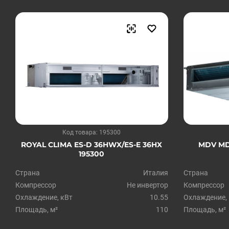
Код товара: 195300
ROYAL CLIMA ES-D 36HWX/ES-E 36HX
MDV MD
195300
Страна
Италия
Страна
Компрессор
Не инвертор
Компрессор
Охлаждение, кВт
10.55
Охлаждение,
Площадь, м²
110
Площадь, м²