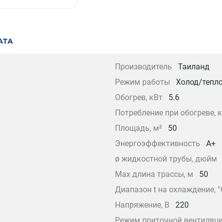
АТА
Производитель
Таиланд
Режим работы
Холод/тепл
Обогрев, кВт
5.6
Потребление при обогреве, 
Площадь, м²
50
Энергоэффективность
A+
ø жидкостной трубы, дюйм
Max длина трассы, м
50
Диапазон t на охлаждение, °
Напряжение, В
220
Режим приточной вентиляц