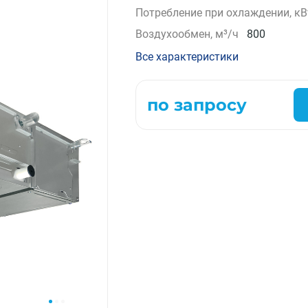
Потребление при охлаждении, кВ
Компрессорно-конденсаторные блоки
Воздухообмен, м³/ч
800
Крышные кондиционеры
VRF системы
Все характеристики
Фанкойлы
Прецизионные кондиционеры
по запросу
Чиллеры
Расходные материалы монтажа
Инструменты монтажа
Аксессуары для кондиционеров