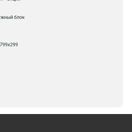
ужный блок
799x299