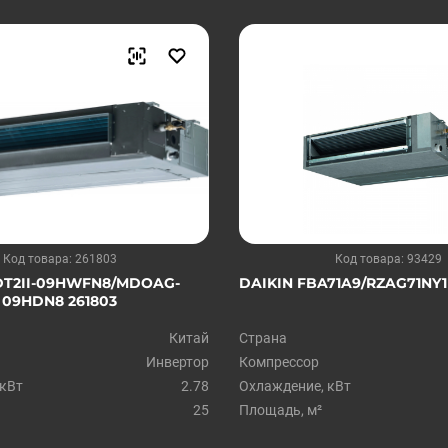
Код товара: 261803
Код товара: 93429
T2II-09HWFN8/MDOAG-
DAIKIN FBA71A9/RZAG71NY1
09HDN8 261803
Китай
Страна
Инвертор
Компрессор
 кВт
2.78
Охлаждение, кВт
25
Площадь, м²