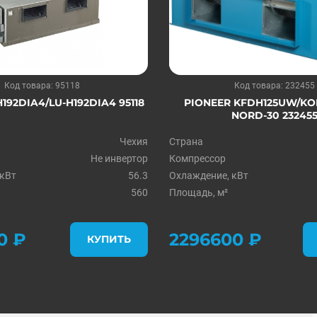
Код товара: 95118
Код товара: 232455
H192DIA4/LU-H192DIA4 95118
PIONEER KFDH125UW/K
NORD-30 23245
Чеxия
Страна
Не инвертор
Компрессор
 кВт
56.3
Охлаждение, кВт
560
Площадь, м²
0 ₽
2296600 ₽
КУПИТЬ