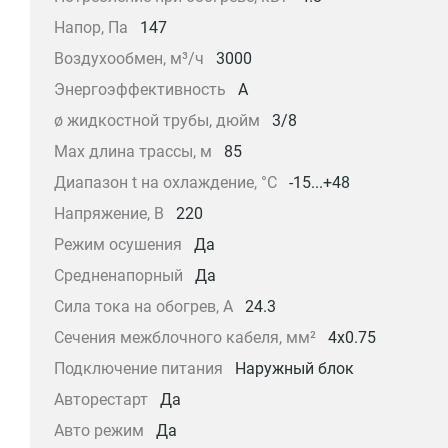
Напор, Па
147
Воздухообмен, м³/ч
3000
Энергоэффективность
A
ø жидкостной трубы, дюйм
3/8
Max длина трассы, м
85
Диапазон t на охлаждение, °С
-15...+48
Напряжение, В
220
Режим осушения
Да
Средненапорный
Да
Сила тока на обогрев, А
24.3
Сечения межблочного кабеля, мм²
4x0.75
Подключение питания
Наружный блок
Авторестарт
Да
Авто режим
Да