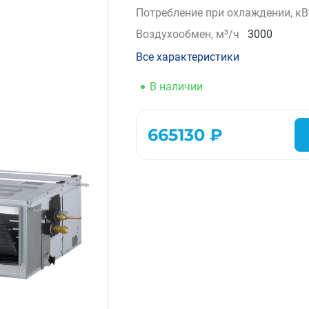
Потребление при охлаждении, кВ
Компрессорно-конденсаторные блоки
Воздухообмен, м³/ч
3000
Крышные кондиционеры
VRF системы
Все характеристики
Фанкойлы
Прецизионные кондиционеры
В наличии
Чиллеры
Расходные материалы монтажа
665130 ₽
Инструменты монтажа
Аксессуары для кондиционеров