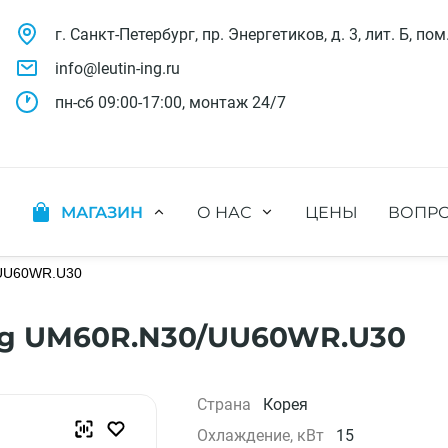
г. Санкт-Петербург, пр. Энергетиков, д. 3, лит. Б, пом
info@leutin-ing.ru
пн-сб 09:00-17:00, монтаж 24/7
МАГАЗИН
О НАС
ЦЕНЫ
ВОПРО
ляции
Мобильные кондиционеры
Выполненные проекты
яции
Настенные кондиционеры
UU60WR.U30
Отзывы о нас
ионных систем
Мульти сплит-системы
Лицензии и СРО
х систем
Оконные кондиционеры
Сотрудники компании
Lg UM60R.N30/UU60WR.U30
Кассетные кондиционеры
Наши бренды
Канальные кондиционеры
Полезное видео
Напольно-потолочные кондиционеры
Вакансии
Страна
Корея
Колонные кондиционеры
Охлаждение, кВт
15
Кондиционеры без наружного блока