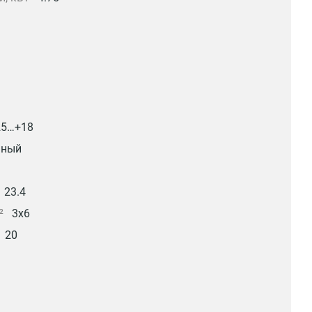
25…+18
ьный
23.4
²
3x6
20