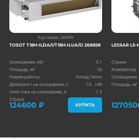
Код товара: 268858
TOSOT T18H-ILDA/I/T18H-ILUA/O 268858
LESSAR LS-
Охлаждение, кВт
5.1
Страна
Площадь, м²
50
Компрессор
Режим работы
Холод/Тепло
Охлаждение,
Диапазон t на охлаждение, С
-15...+48
Площадь, м²
Сила тока на охлаждение, А
7.2
Страна
Китай
124600 ₽
127050
КУПИТЬ