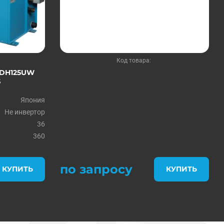
Код товара:
ODH125UW
5
Япония
Не инвертор
36
360
по запросу
КУПИТЬ
КУПИТЬ