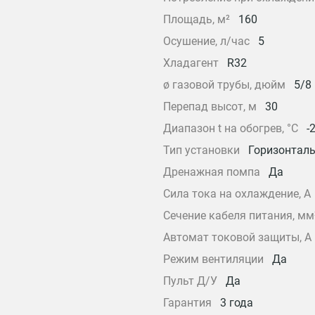
Площадь, м²
160
Осушение, л/час
5
Хладагент
R32
ø газовой трубы, дюйм
5/8
Перепад высот, м
30
Диапазон t на обогрев, °С
-
Тип установки
Горизонтал
Дренажная помпа
Да
Сила тока на охлаждение, А
Сечение кабеля питания, мм
Автомат токовой защиты, A
Режим вентиляции
Да
Пульт Д/У
Да
Гарантия
3 года