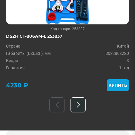
Код товара: 253837
DSZH СТ-806AM-L 253837
Страна
Китай
Габариты (ВхШхГ), мм
80x280x220
Вес, кг
3
Гарантия
1 год
4230 ₽
КУПИТЬ