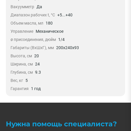
Вакуумметр
Да
Диапазон рабочих t, °C
+5...+40
Объем масла, мл
180
Управление
Механическое
ø присоединения, дюйм
1/4
Габариты (ВхШхГ), мм
200x240x93
Высота, см
20
Ширина, см
24
Глубина, см
9.3
Вес, кг
5
Гарантия
1 год
Нужна помощь специалиста?