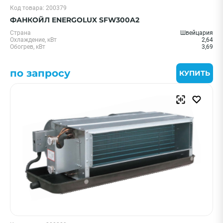
Код товара: 200379
ФАНКОЙЛ ENERGOLUX SFW300A2
Страна
Швейцария
Охлаждение, кВт
2,64
Обогрев, кВт
3,69
по запросу
КУПИТЬ