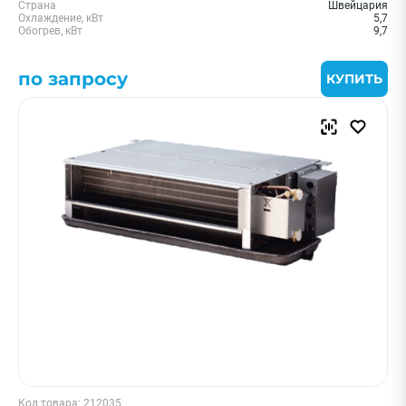
Страна
Швейцария
Охлаждение, кВт
5,7
Обогрев, кВт
9,7
по запросу
КУПИТЬ
Код товара: 212035