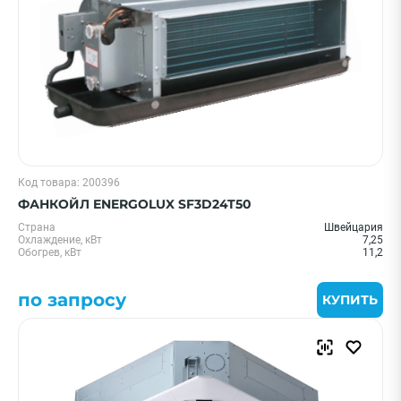
Цена 0 - 2000000 ₽
—
Код товара: 200396
Бренд
ФАНКОЙЛ ENERGOLUX SF3D24T50
Страна
Швейцария
Royal Clima
Охлаждение, кВт
7,25
Обогрев, кВт
11,2
Shuft
Electrolux
по запросу
КУПИТЬ
Midea
General Climate
Показать еще