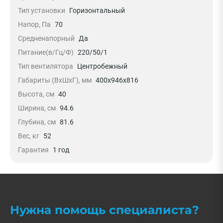
Тип установки
Горизонтальный
Напор, Па
70
Средненапорный
Да
Питание(в/Гц/Ф)
220/50/1
Тип вентилятора
Центробежный
Габариты (ВxШxГ), мм
400x946x816
Высота, см
40
Ширина, см
94.6
Глубина, см
81.6
Вес, кг
52
Гарантия
1 год
Нужна помощь специалиста?