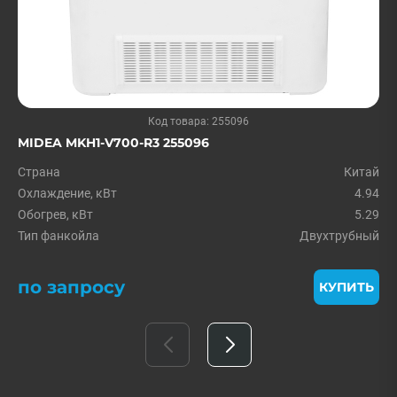
Код товара: 255096
MIDEA MKH1-V700-R3 255096
Страна
Китай
Охлаждение, кВт
4.94
Обогрев, кВт
5.29
Тип фанкойла
Двухтрубный
по запросу
КУПИТЬ