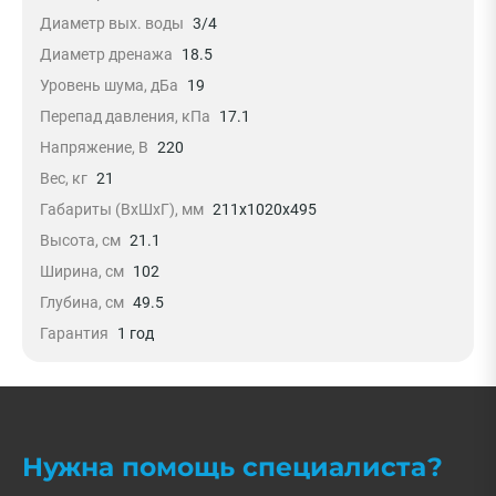
Диаметр вых. воды
3/4
Диаметр дренажа
18.5
Уровень шума, дБа
19
Перепад давления, кПа
17.1
Напряжение, В
220
Вес, кг
21
Габариты (ВxШxГ), мм
211x1020x495
Высота, см
21.1
Ширина, см
102
Глубина, см
49.5
Гарантия
1 год
Нужна помощь специалиста?