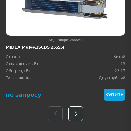
Код товара: 255551
MIDEA MK14A3SCBS 255551
Страна
Китай
Охлаждение, кВт
13
Обогрев, кВт
22.17
Тип фанкойла
Двухтрубный
по запросу
КУПИТЬ