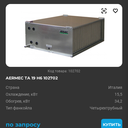
Код товара: 102702
AERMEC TA 19 H6 102702
Страна
Италия
Охлаждение, кВт
15,5
Обогрев, кВт
34,2
Тип фанкойла
Четырехтрубный
по запросу
КУПИТЬ