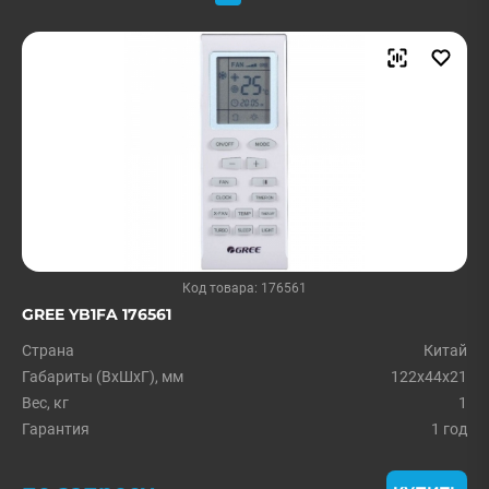
Код товара: 176561
GREE YB1FA 176561
Страна
Китай
Габариты (ВxШxГ), мм
122х44х21
Вес, кг
1
Гарантия
1 год