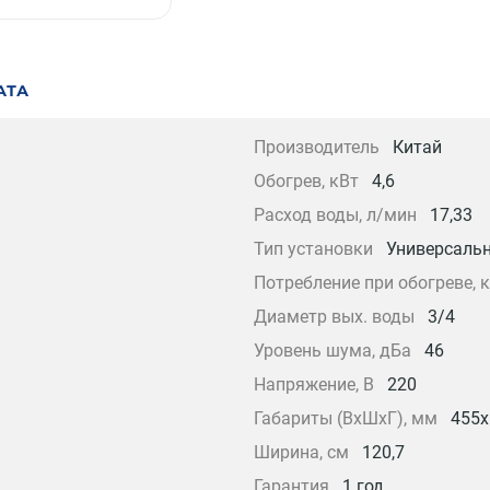
АТА
Производитель
Китай
Обогрев, кВт
4,6
Расход воды, л/мин
17,33
Тип установки
Универсаль
Потребление при обогреве, 
Диаметр вых. воды
3/4
Уровень шума, дБа
46
Напряжение, В
220
Габариты (ВxШxГ), мм
455x
Ширина, см
120,7
Гарантия
1 год