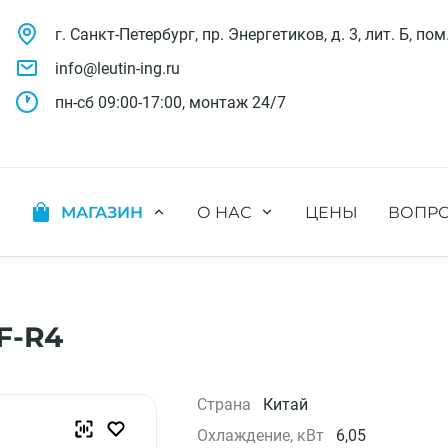
г. Санкт-Петербург, пр. Энергетиков, д. 3, лит. Б, пом
info@leutin-ing.ru
пн-сб 09:00-17:00, монтаж 24/7
МАГАЗИН
О НАС
ЦЕНЫ
ВОПРО
ляции
Мобильные кондиционеры
Выполненные проекты
яции
Настенные кондиционеры
Отзывы о нас
ионных систем
Мульти сплит-системы
Лицензии и СРО
х систем
Оконные кондиционеры
Сотрудники компании
F-R4
Кассетные кондиционеры
Наши бренды
Канальные кондиционеры
Полезное видео
Напольно-потолочные кондиционеры
Вакансии
Страна
Китай
Колонные кондиционеры
Охлаждение, кВт
6,05
Кондиционеры без наружного блока