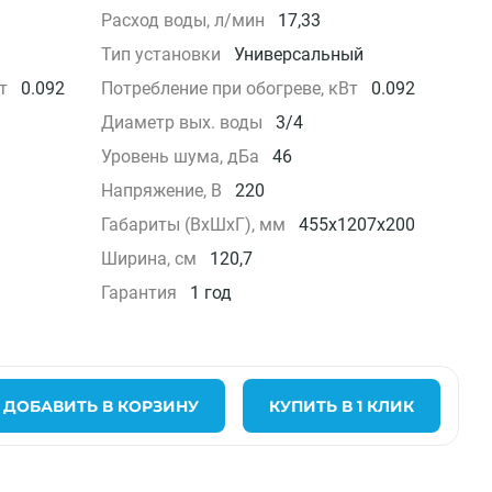
Расход воды, л/мин
17,33
Тип установки
Универсальный
т
0.092
Потребление при обогреве, кВт
0.092
Диаметр вых. воды
3/4
Уровень шума, дБа
46
Напряжение, В
220
Габариты (ВxШxГ), мм
455x1207x200
Ширина, см
120,7
Гарантия
1 год
ДОБАВИТЬ В КОРЗИНУ
КУПИТЬ В 1 КЛИК