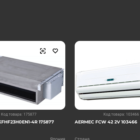
Код товара: 175877
Код товара: 103466
FHF23H0EN1-4R 175877
AERMEC FCW 42 2V 103466
Япония
Страна