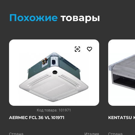
Похожие
товары
Код товара: 101971
AERMEC FCL 36 VL 101971
KENTATSU K
Страна
Италия
Страна