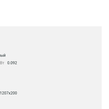
ный
кВт
0.092
1207x200