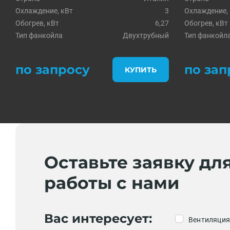
Охлаждение, кВт
3
Охлаждение,
Обогрев, кВт
6,27
Обогрев, кВт
Тип фанкойла
Двухтрубный
Тип фанкойл
по запросу
по зап
КУПИТЬ
Оставьте заявку дл
работы с нами
Вас интересует:
Вентиляция