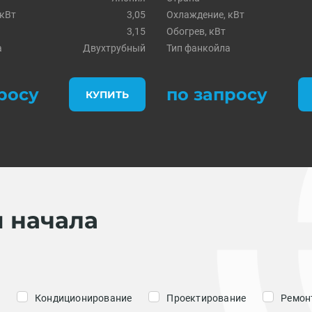
 кВт
3,05
Охлаждение, кВт
3,15
Обогрев, кВт
а
Двухтрубный
Тип фанкойла
росу
по запросу
КУПИТЬ
я начала
Кондиционирование
Проектирование
Ремонт