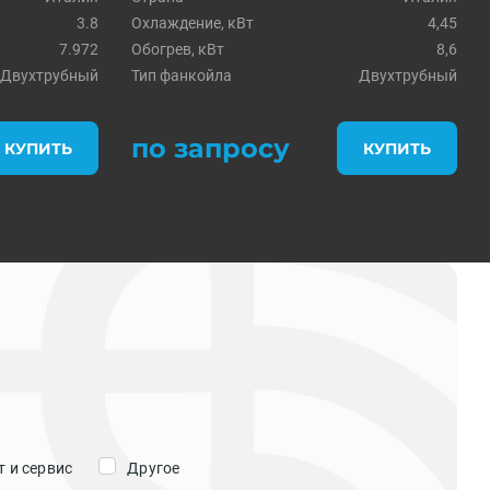
3.8
Охлаждение, кВт
4,45
7.972
Обогрев, кВт
8,6
Двухтрубный
Тип фанкойла
Двухтрубный
по запросу
КУПИТЬ
КУПИТЬ
 и сервис
Другое