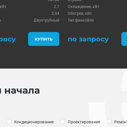
 кВт
2,7
Охлаждение, кВт
2,94
Обогрев, кВт
а
Двухтрубный
Тип фанкойла
росу
по запросу
КУПИТЬ
я начала
Кондиционирование
Проектирование
Ремонт