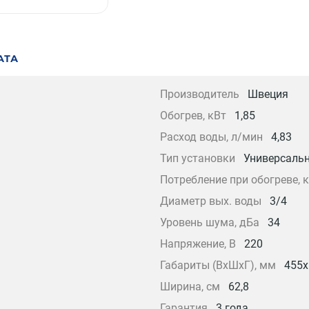
АТА
Производитель
Швеция
Обогрев, кВт
1,85
Расход воды, л/мин
4,83
Тип установки
Универсаль
Потребление при обогреве, 
Диаметр вых. воды
3/4
Уровень шума, дБа
34
Напряжение, В
220
Габариты (ВxШxГ), мм
455х
Ширина, см
62,8
Гарантия
3 года