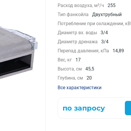
Расход воздуха, м³/ч
255
Компрессорно-конденсаторные блоки
Тип фанкойла
Двухтрубный
Крышные кондиционеры
VRF системы
Потребление при охлаждении, кВ
Фанкойлы
Диаметр вх. воды
3/4
Прецизионные кондиционеры
Диаметр дренажа
3/4
Чиллеры
Перепад давления, кПа
14,89
Расходные материалы монтажа
Инструменты монтажа
Вес, кг
17
Аксессуары для кондиционеров
Высота, см
45,5
Глубина, см
20
Все характеристики
по запросу