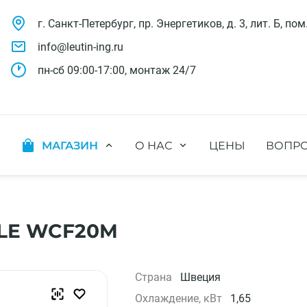
г. Санкт-Петербург, пр. Энергетиков, д. 3, лит. Б, пом
info@leutin-ing.ru
пн-сб 09:00-17:00, монтаж 24/7
МАГАЗИН
О НАС
ЦЕНЫ
ВОПРО
ляции
Мобильные кондиционеры
Выполненные проекты
яции
Настенные кондиционеры
Отзывы о нас
ионных систем
Мульти сплит-системы
Лицензии и СРО
х систем
Оконные кондиционеры
Сотрудники компании
PLE WCF20M
Кассетные кондиционеры
Наши бренды
Канальные кондиционеры
Полезное видео
Напольно-потолочные кондиционеры
Вакансии
Страна
Швеция
Колонные кондиционеры
Охлаждение, кВт
1,65
Кондиционеры без наружного блока