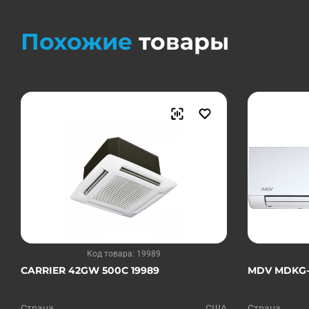
Похожие
товары
Код товара: 19989
CARRIER 42GW 500С 19989
MDV MDKG-
Страна
США
Страна