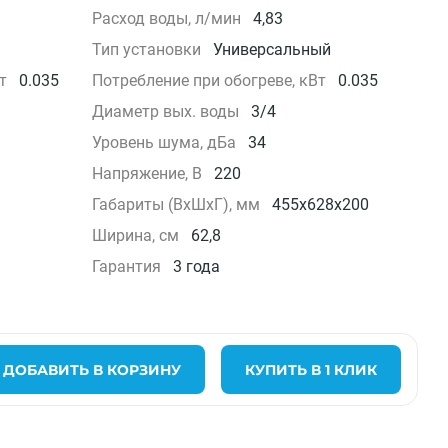
Расход воды, л/мин
4,83
Тип установки
Универсальный
т
0.035
Потребление при обогреве, кВт
0.035
Диаметр вых. воды
3/4
Уровень шума, дБа
34
Напряжение, В
220
Габариты (ВxШxГ), мм
455х628х200
Ширина, см
62,8
Гарантия
3 года
ДОБАВИТЬ В КОРЗИНУ
КУПИТЬ В 1 КЛИК