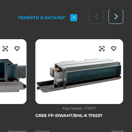
ПЕРЕЙТИ В КАТАЛОГ
Код товара: 176537
GREE FP-51WAHT/BHL-K 176537
Норвегия
Страна
Китай