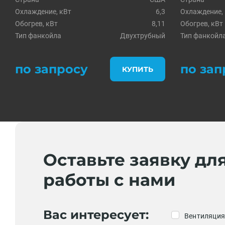
Охлаждение, кВт
6,3
Охлаждение,
Обогрев, кВт
8,11
Обогрев, кВт
Тип фанкойла
Двухтрубный
Тип фанкойл
по запросу
по зап
КУПИТЬ
Оставьте заявку дл
работы с нами
Вас интересует:
Вентиляция