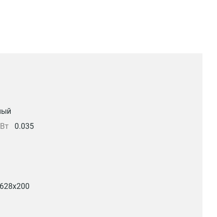
ный
кВт
0.035
628х200