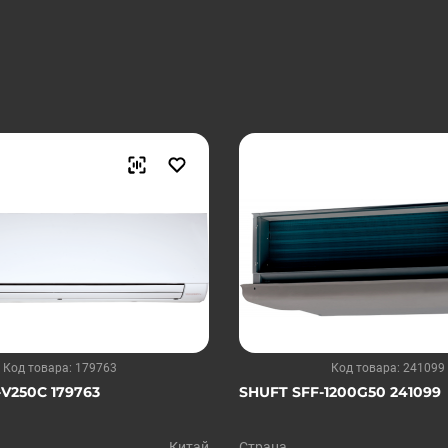
Код товара: 179763
Код товара: 241099
V250C 179763
SHUFT SFF-1200G50 241099
Китай
Страна