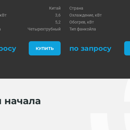
Китай
Страна
 кВт
3,6
Охлаждение, кВт
5,2
Обогрев, кВт
а
Четырехтрубный
Тип фанкойла
росу
по запросу
КУПИТЬ
я начала