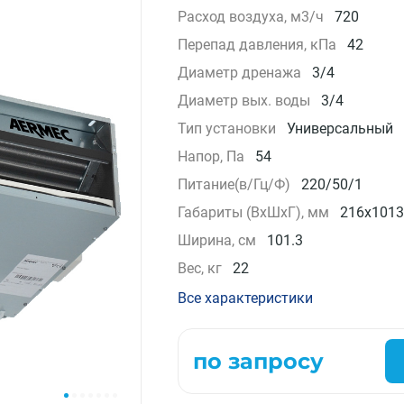
Расход воздуха, м3/ч
720
Компрессорно-конденсаторные блоки
Перепад давления, кПа
42
Крышные кондиционеры
VRF системы
Диаметр дренажа
3/4
Фанкойлы
Диаметр вых. воды
3/4
Прецизионные кондиционеры
Тип установки
Универсальный
Чиллеры
Напор, Па
54
Расходные материалы монтажа
Инструменты монтажа
Питание(в/Гц/Ф)
220/50/1
Аксессуары для кондиционеров
Габариты (ВxШxГ), мм
216x1013
Ширина, см
101.3
Вес, кг
22
Все характеристики
по запросу