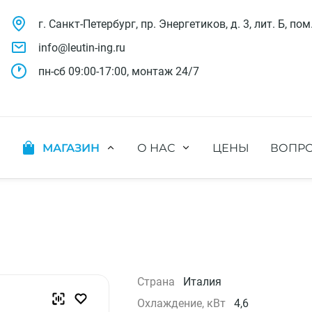
г. Санкт-Петербург, пр. Энергетиков, д. 3, лит. Б, пом
info@leutin-ing.ru
пн-сб 09:00-17:00, монтаж 24/7
МАГАЗИН
О НАС
ЦЕНЫ
ВОПРО
ляции
Мобильные кондиционеры
Выполненные проекты
яции
Настенные кондиционеры
Отзывы о нас
ионных систем
Мульти сплит-системы
Лицензии и СРО
х систем
Оконные кондиционеры
Сотрудники компании
Кассетные кондиционеры
Наши бренды
Канальные кондиционеры
Полезное видео
Напольно-потолочные кондиционеры
Вакансии
Страна
Италия
Колонные кондиционеры
Охлаждение, кВт
4,6
Кондиционеры без наружного блока