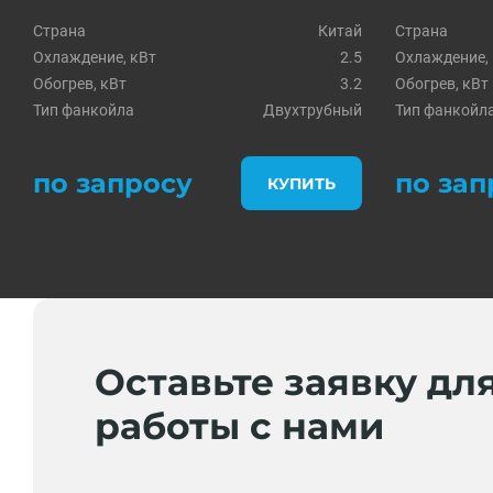
Страна
Китай
Страна
Охлаждение, кВт
2.5
Охлаждение,
Обогрев, кВт
3.2
Обогрев, кВт
Тип фанкойла
Двухтрубный
Тип фанкойл
по запросу
по зап
КУПИТЬ
Оставьте заявку дл
работы с нами