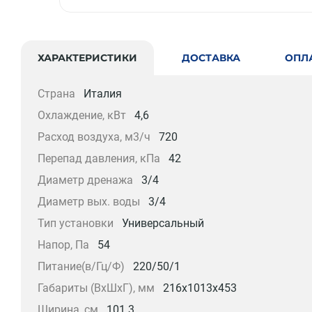
ХАРАКТЕРИСТИКИ
ДОСТАВКА
ОПЛ
Страна
Италия
Охлаждение, кВт
4,6
Расход воздуха, м3/ч
720
Перепад давления, кПа
42
Диаметр дренажа
3/4
Диаметр вых. воды
3/4
Тип установки
Универсальный
Напор, Па
54
Питание(в/Гц/Ф)
220/50/1
Габариты (ВxШxГ), мм
216x1013x453
Ширина, см
101.3