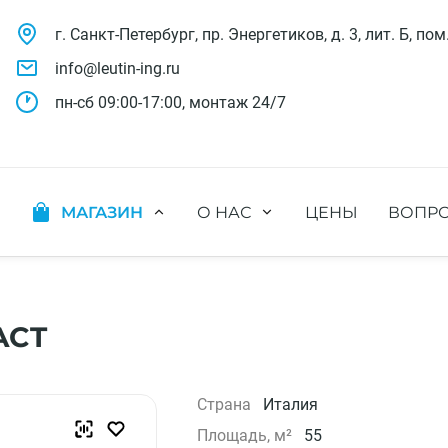
г. Санкт-Петербург, пр. Энергетиков, д. 3, лит. Б, пом
info@leutin-ing.ru
пн-сб 09:00-17:00, монтаж 24/7
МАГАЗИН
О НАС
ЦЕНЫ
ВОПРО
ляции
Мобильные кондиционеры
Выполненные проекты
яции
Настенные кондиционеры
Отзывы о нас
ионных систем
Мульти сплит-системы
Лицензии и СРО
х систем
Оконные кондиционеры
Сотрудники компании
ACT
Кассетные кондиционеры
Наши бренды
Канальные кондиционеры
Полезное видео
Напольно-потолочные кондиционеры
Вакансии
Страна
Италия
Колонные кондиционеры
Площадь, м²
55
Кондиционеры без наружного блока