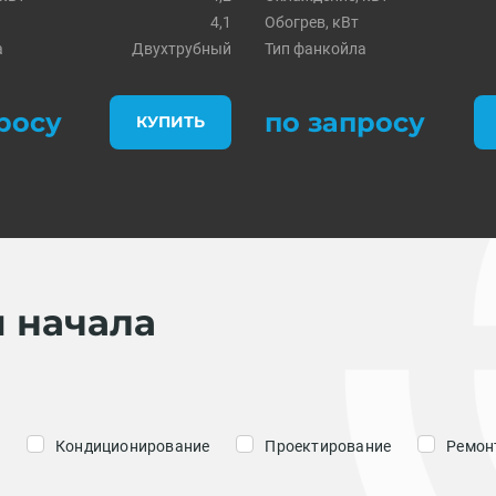
4,1
Обогрев, кВт
а
Двухтрубный
Тип фанкойла
росу
по запросу
КУПИТЬ
я начала
Кондиционирование
Проектирование
Ремонт