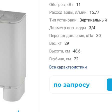
Обогрев, кВт
11
Компрессорно-конденсаторные блоки
Расход воды, л/мин
15,77
Крышные кондиционеры
VRF системы
Тип установки
Вертикальный
Фанкойлы
Диаметр вых. воды
3/4
Прецизионные кондиционеры
Перепад давления, кПа
30
Чиллеры
Вес, кг
29
Расходные материалы монтажа
Инструменты монтажа
Высота, см
48,6
Аксессуары для кондиционеров
Глубина, см
22
Все характеристики
по запросу