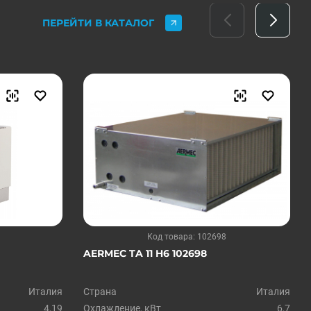
ПЕРЕЙТИ В КАТАЛОГ
Код товара: 102698
AERMEC TA 11 H6 102698
Италия
Страна
Италия
4,19
Охлаждение, кВт
6,7