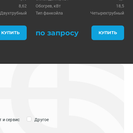
8,62
Обогрев, кВт
18,5
Двухтрубный
Тип фанкойла
Четырехтрубный
по запросу
КУПИТЬ
КУПИТЬ
 и сервис
Другое