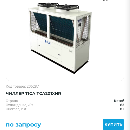
ПРИМЕНИТЬ
Очистить
Смотреть все фильтры
Код товара: 205287
ЧИЛЛЕР TICA TCA201XHR
Страна
Китай
Охлаждение, кВт
63
Обогрев, кВт
81
по запросу
КУПИТЬ