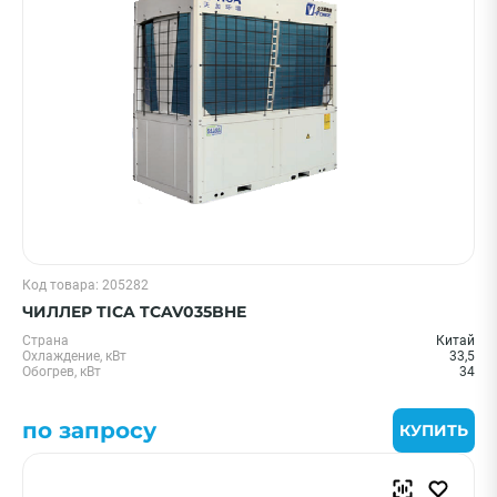
Цена 0 - 2000000 ₽
—
Бренд
Код товара: 205282
Royal Clima
ЧИЛЛЕР TICA TCAV035BHE
Shuft
Страна
Китай
Electrolux
Охлаждение, кВт
33,5
Обогрев, кВт
34
Midea
General Climate
по запросу
КУПИТЬ
Показать еще