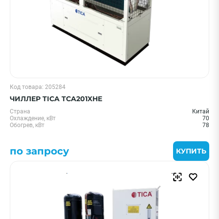
Код товара: 205284
ЧИЛЛЕР TICA TCA201XHE
Страна
Китай
Охлаждение, кВт
70
Обогрев, кВт
78
по запросу
КУПИТЬ