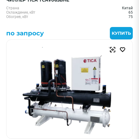
ЧИЛЛЕР TICA TCAV065BHE
Страна
Китай
Охлаждение, кВт
65
Обогрев, кВт
75
по запросу
КУПИТЬ