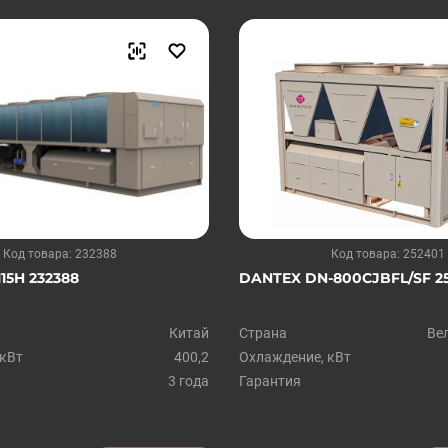
Код товара: 232388
Код товара: 252401
15H 232388
DANTEX DN-800CJBFL/SF 2
Китай
Страна
Ве
 кВт
400,2
Охлаждение, кВт
3 года
Гарантия