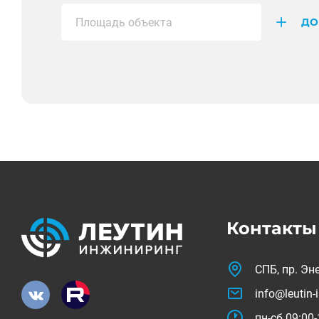
ДО
Контакты
СПБ, пр. Эне
info@leutin-
пн-сб 09:00