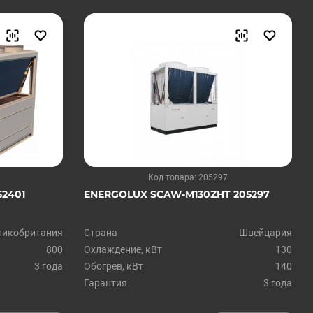
Код товара: 205297
52401
ENERGOLUX SCAW-M130ZHT 205297
ликобритания
Страна
Швейцария
800
Охлаждение, кВт
130
3 года
Обогрев, кВт
140
Гарантия
3 года