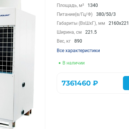
Площадь, м²
1340
Компрессорно-конденсаторные блоки
Питание(в/Гц/Ф)
380/50/3
Крышные кондиционеры
VRF системы
Габариты (ВxШxГ), мм
2160x221
Фанкойлы
Ширина, см
221.5
Прецизионные кондиционеры
Вес, кг
890
Чиллеры
Расходные материалы монтажа
Все характеристики
Инструменты монтажа
В наличии
Аксессуары для кондиционеров
7361460 ₽