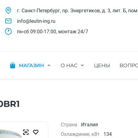
г. Санкт-Петербург, пр. Энергетиков, д. 3, лит. Б, пом
info@leutin-ing.ru
пн-сб 09:00-17:00, монтаж 24/7
МАГАЗИН
О НАС
ЦЕНЫ
ВОПРО
ляции
Мобильные кондиционеры
Выполненные проекты
яции
Настенные кондиционеры
Отзывы о нас
ионных систем
Мульти сплит-системы
Лицензии и СРО
х систем
Оконные кондиционеры
Сотрудники компании
0BR1
Кассетные кондиционеры
Наши бренды
Канальные кондиционеры
Полезное видео
Напольно-потолочные кондиционеры
Вакансии
Страна
Италия
Колонные кондиционеры
Охлаждение, кВт
134
Кондиционеры без наружного блока