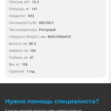
Обогрев, кВт
16.2
Площадь, м²
141
Хладагент
R32
Питание(в/Гц/Ф)
380/50/3
Тип компрессора
Роторный
Габариты (ВxШxГ), мм
865x1040x410
Высота, см
86.5
Ширина, см
104
Глубина, см
41
Вес, кг
106
Гарантия
1 год
Нужна помощь специалиста?
У нас вы можете заказать весь спектр услуг от