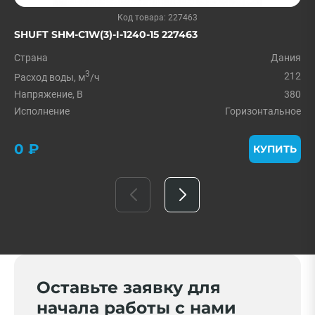
Код товара: 227463
SHUFT SHM-C1W(3)-I-1240-15 227463
Страна
Дания
3
212
Расход воды, м
/ч
Напряжение, В
380
Исполнение
Горизонтальное
0 ₽
КУПИТЬ
Оставьте заявку для
начала работы с нами