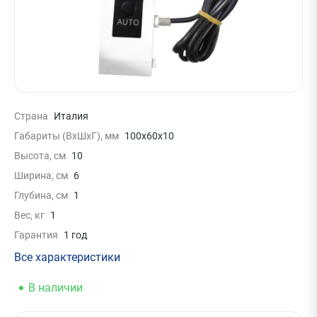
Страна
Италия
Габариты (ВxШxГ), мм
100x60x10
Высота, см
10
Ширина, см
6
Глубина, см
1
Вес, кг
1
Гарантия
1 год
Все характеристики
В наличии