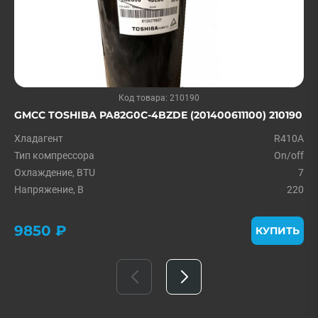
Код товара: 210190
GMCC TOSHIBA PA82G0C-4BZDE (201400611100) 210190
Хладагент
R410A
Тип компрессора
On/off
Охлаждение, BTU
7
Напряжение, В
220
9850 ₽
КУПИТЬ